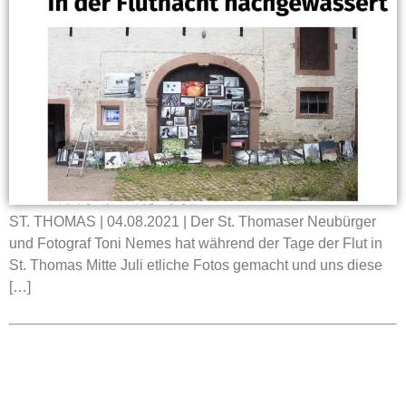
ST. THOMAS | 04.08.2021 | Der St. Thomaser Neubürger
und Fotograf Toni Nemes hat während der Tage der Flut in
St. Thomas Mitte Juli etliche Fotos gemacht und uns diese
[…]
KONTAKT
Ortsgemeinde St. Thomas
Kyllweg 1, 54655 St. Thomas
Tel.: 06563 – 596 971 3
Mobil: 0171 – 171 081 1
E-Mail:
sanktthomas@vg-bitburgerland.de