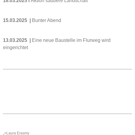
18.03.2025 I
Aktion saubere Landschaft
15.03.2025 |
Bunter Abend
13.03.2025 |
Eine neue Baustelle im Flurweg wird
eingerichtet
KONTAKT
Ortsgemeinde St. Thomas
Kyllweg 1, 54655 St. Thomas
Tel.: 06563 – 596 971 3
Mobil: 0171 – 171 081 1
E-Mail:
sanktthomas@vg-bitburgerland.de
>
Kontaktformular
WEBMASTER
E-Mail:
webmaster@sankt-thomas-eifel.de
Anna Leisen + Laura Erasmy
„>Laura Erasmy