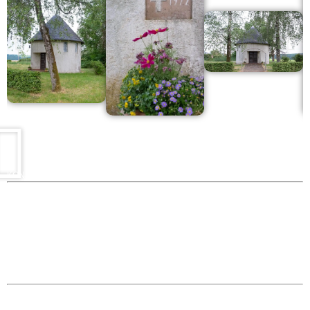
KONTAKT
Ortsgemeinde St. Thomas
Kyllweg 1, 54655 St. Thomas
Tel.: 06563 – 596 971 3
Mobil: 0171 – 171 081 1
E-Mail:
sanktthomas@vg-bitburgerland.de
>
Kontaktformular
WEBMASTER
E-Mail:
webmaster@sankt-thomas-eifel.de