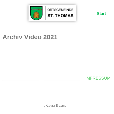
Start
Archiv
Video 2021
KONTAKT
WEBMASTER
IMPRESSUM
Ortsgemeinde St. Thomas
E-Mail:
Kyllweg 1, 54655 St.
webmaster@sankt-
Thomas
thomas-eifel.de
Tel.: 06563 – 596 971 3
Anna Leisen + Laura
Mobil: 0171 – 171 081 1
Erasmy
E-Mail:
sanktthomas@vg-
„>Laura Erasmy
bitburgerland.de