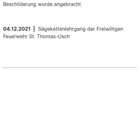
Beschilderung wurde angebracht
04.12.2021 |
Sägekettenlehrgang der Freiwilligen
Feuerwehr St. Thomas-Usch
KONTAKT
Ortsgemeinde St. Thomas
Kyllweg 1, 54655 St. Thomas
Tel.: 06563 – 596 971 3
Mobil: 0171 – 171 081 1
E-Mail:
sanktthomas@vg-bitburgerland.de
>
Kontaktformular
WEBMASTER