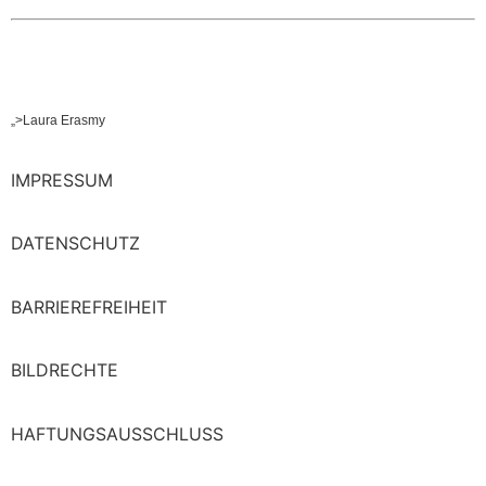
E-Mail:
webmaster@sankt-thomas-eifel.de
Anna Leisen + Laura Erasmy
„>Laura Erasmy
IMPRESSUM
DATENSCHUTZ
BARRIEREFREIHEIT
BILDRECHTE
HAFTUNGSAUSSCHLUSS
© COPYRIGHT ORTSGEMEINDE ST. THOMAS // 2014 – 2024