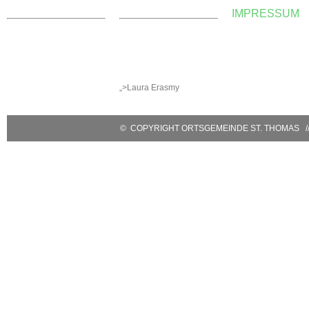
KONTAKT
WEBMASTER
IMPRESSUM
Ortsgemeinde St. Thomas
E-Mail:
Kyllweg 1, 54655 St.
webmaster@sankt-
Thomas
thomas-eifel.de
Tel.: 06563 – 596 971 3
Anna Leisen + Laura
Mobil: 0171 – 171 081 1
Erasmy
E-Mail:
sanktthomas@vg-
„>Laura Erasmy
bitburgerland.de
>
Kontaktformular
© COPYRIGHT ORTSGEMEINDE ST. THOMAS // 