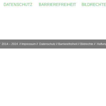
DATENSCHUTZ
BARRIEREFREIHEIT
BILDRECHT
2014 – 2024 //
Impressum
//
Datenschutz
//
Barrierefreiheit
//
Bildrechte
//
Haftun