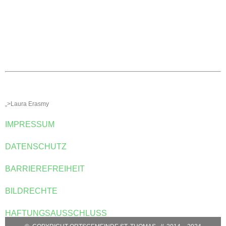
Ortsgemeinde St. Thomas
Kyllweg 1, 54655 St. Thomas
Tel.: 06563 – 596 971 3
Mobil: 0171 – 171 081 1
E-Mail:
sanktthomas@vg-bitburgerland.de
>
Kontaktformular
WEBMASTER
E-Mail:
webmaster@sankt-thomas-eifel.de
Anna Leisen + Laura Erasmy
„>Laura Erasmy
IMPRESSUM
DATENSCHUTZ
BARRIEREFREIHEIT
BILDRECHTE
HAFTUNGSAUSSCHLUSS