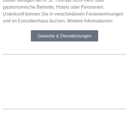
Leider verfügen wir in St. Thomas nicht mehr über
gastronomische Betriebe, Hotels oder Pensionen.
Unterkunft können Sie in verschiedenen Ferienwohnungen
und im Exerzitienhaus buchen. Weitere Informationen:
Gewerbe & Dienstleistungen
KONTAKT
Ortsgemeinde St. Thomas
Kyllweg 1, 54655 St. Thomas
Tel.: 06563 – 596 971 3
Mobil: 0171 – 171 081 1
E-Mail:
sanktthomas@vg-bitburgerland.de
>
Kontaktformular
WEBMASTER
E-Mail:
webmaster@sankt-thomas-eifel.de
Anna Leisen + Laura Erasmy