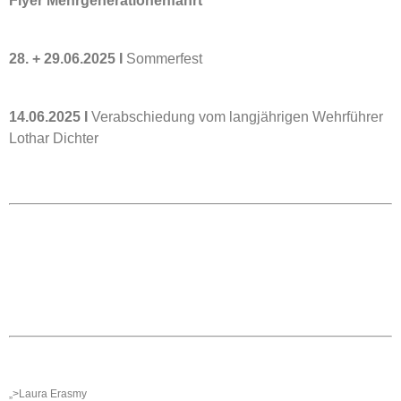
Flyer Mehrgenerationenfahrt
28. + 29.06.2025 I
Sommerfest
14.06.2025 I
Verabschiedung vom langjährigen Wehrführer
Lothar Dichter
KONTAKT
Ortsgemeinde St. Thomas
Kyllweg 1, 54655 St. Thomas
Tel.: 06563 – 596 971 3
Mobil: 0171 – 171 081 1
E-Mail:
sanktthomas@vg-bitburgerland.de
>
Kontaktformular
WEBMASTER
E-Mail:
webmaster@sankt-thomas-eifel.de
Anna Leisen + Laura Erasmy
„>Laura Erasmy