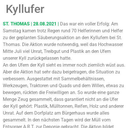
Kyllufer
ST. THOMAS | 28.08.2021 |
Das war ein voller Erfolg: Am
Samstag kamen trotz Regen rund 70 Helferinnen und Helfer
zu der geplanten Säuberungsaktion an den Kyllufern bei St.
Thomas. Die Aktion wurde notwendig, weil das Hochwasser
Mitte Juli viel Unrat, Treibgut und Plastik an den Ufern
unserer Kyll zurückgelassen hatte.
An den Ufern der Kyll sieht es immer noch ziemlich wüst aus.
Aber die Aktion hat sehr dazu beigetragen, die Situation zu
verbessern. Ausgestattet mit Sammelbehältnissen,
Werkzeugen, Traktoren und Quads und dem Willen, etwas zu
bewegen, rückten die Freiwilligen an. So wurde eine ganze
Menge Zeug gesammelt, dass garantiert nicht an die Ufer
der Kyll gehört: Plastik, Mülltonnen, Reifen, Holz und anderer
Unrat. Auf dem Dorfplatz am Bürgerhaus wurde alles
gesammelt. In den nächsten Tagen wird der Müll vom
Entsorger A.R.T. zur Deponie gebracht. Die Aktion bildet