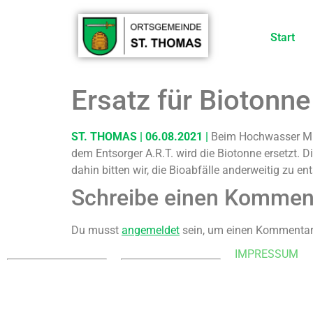
Start
Ersatz für Biotonn
ST. THOMAS | 06.08.2021 |
Beim Hochwasser Mitt
dem Entsorger A.R.T. wird die Biotonne ersetzt. 
dahin bitten wir, die Bioabfälle anderweitig zu 
Schreibe einen Kommen
Du musst
angemeldet
sein, um einen Kommentar
KONTAKT
WEBMASTER
IMPRESSUM
Ortsgemeinde St. Thomas
E-Mail:
Kyllweg 1, 54655 St.
webmaster@sankt-
Thomas
thomas-eifel.de
Tel.: 06563 – 596 971 3
Anna Leisen + Laura