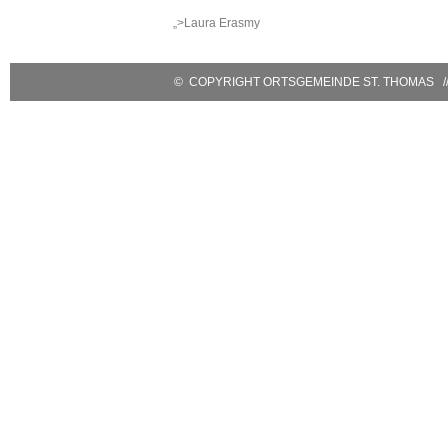
Mobil: 0171 – 171 081 1
Erasmy
E-Mail:
sanktthomas@vg-
„>Laura Erasmy
bitburgerland.de
>
Kontaktformular
© COPYRIGHT ORTSGEMEINDE ST. THOMAS // 