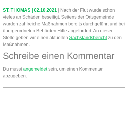
ST. THOMAS | 02.10.2021
| Nach der Flut wurde schon
vieles an Schäden beseitigt. Seitens der Ortsgemeinde
wurden zahlreiche Maßnahmen bereits durchgeführt und bei
übergeordneten Behörden Hilfe angefordert. An dieser
Stelle geben wir einen aktuellen
Sachstandsbericht
zu den
Maßnahmen.
Schreibe einen Kommentar
Du musst
angemeldet
sein, um einen Kommentar
abzugeben.
KONTAKT
Ortsgemeinde St. Thomas
Kyllweg 1, 54655 St. Thomas
Tel.: 06563 – 596 971 3
Mobil: 0171 – 171 081 1
E-Mail:
sanktthomas@vg-bitburgerland.de
>
Kontaktformular
WEBMASTER