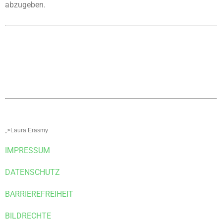
abzugeben.
KONTAKT
Ortsgemeinde St. Thomas
Kyllweg 1, 54655 St. Thomas
Tel.: 06563 – 596 971 3
Mobil: 0171 – 171 081 1
E-Mail:
sanktthomas@vg-bitburgerland.de
>
Kontaktformular
WEBMASTER
E-Mail:
webmaster@sankt-thomas-eifel.de
Anna Leisen + Laura Erasmy
„>Laura Erasmy
IMPRESSUM
DATENSCHUTZ
BARRIEREFREIHEIT
BILDRECHTE