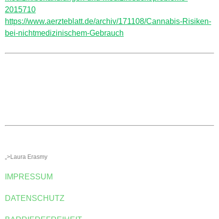
2015710
https://www.aerzteblatt.de/archiv/171108/Cannabis-Risiken-
bei-nichtmedizinischem-Gebrauch
KONTAKT
Ortsgemeinde St. Thomas
Kyllweg 1, 54655 St. Thomas
Tel.: 06563 – 596 971 3
Mobil: 0171 – 171 081 1
E-Mail:
sanktthomas@vg-bitburgerland.de
>
Kontaktformular
WEBMASTER
E-Mail:
webmaster@sankt-thomas-eifel.de
Anna Leisen + Laura Erasmy
„>Laura Erasmy
IMPRESSUM
DATENSCHUTZ