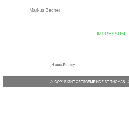
Markus Becher
KONTAKT
WEBMASTER
IMPRESSUM
Ortsgemeinde St. Thomas
E-Mail:
Kyllweg 1, 54655 St.
webmaster@sankt-
Thomas
thomas-eifel.de
Tel.: 06563 – 596 971 3
Anna Leisen + Laura
Mobil: 0171 – 171 081 1
Erasmy
E-Mail:
sanktthomas@vg-
„>Laura Erasmy
bitburgerland.de
>
Kontaktformular
© COPYRIGHT ORTSGEMEINDE ST. THOMAS // 