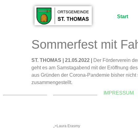
Start
Sommerfest mit Fa
ST. THOMAS | 21.05.2022 |
Der Förderverein de
geht es am Samstagabend mit der Eröffnung des
aus Gründen der Corona-Pandemie bisher nicht st
zusammengestellt.
KONTAKT
WEBMASTER
IMPRESSUM
Ortsgemeinde St. Thomas
E-Mail:
Kyllweg 1, 54655 St.
webmaster@sankt-
Thomas
thomas-eifel.de
Tel.: 06563 – 596 971 3
Anna Leisen + Laura
Mobil: 0171 – 171 081 1
Erasmy
E-Mail:
sanktthomas@vg-
„>Laura Erasmy
bitburgerland.de
>
Kontaktformular