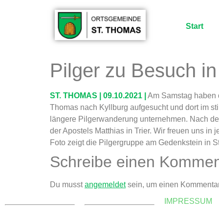
Start
Pilger zu Besuch i
ST. THOMAS | 09.10.2021 |
Am Samstag haben di
Thomas nach Kyllburg aufgesucht und dort im sti
längere Pilgerwanderung unternehmen. Nach dem
der Apostels Matthias in Trier. Wir freuen uns in
Foto zeigt die Pilgergruppe am Gedenkstein in S
Schreibe einen Kommen
Du musst
angemeldet
sein, um einen Kommenta
KONTAKT
WEBMASTER
IMPRESSUM
Ortsgemeinde St. Thomas
E-Mail:
Kyllweg 1, 54655 St.
webmaster@sankt-