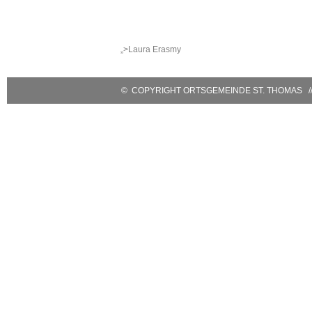
Thomas
thomas-eifel.de
Tel.: 06563 – 596 971 3
Anna Leisen + Laura
Mobil: 0171 – 171 081 1
Erasmy
E-Mail:
sanktthomas@vg-
„>Laura Erasmy
bitburgerland.de
>
Kontaktformular
© COPYRIGHT ORTSGEMEINDE ST. THOMAS // 