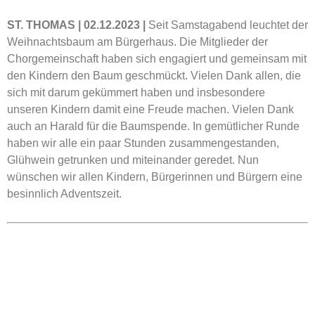
ST. THOMAS | 02.12.2023 |
Seit Samstagabend leuchtet der
Weihnachtsbaum am Bürgerhaus. Die Mitglieder der
Chorgemeinschaft haben sich engagiert und gemeinsam mit
den Kindern den Baum geschmückt. Vielen Dank allen, die
sich mit darum gekümmert haben und insbesondere
unseren Kindern damit eine Freude machen. Vielen Dank
auch an Harald für die Baumspende. In gemütlicher Runde
haben wir alle ein paar Stunden zusammengestanden,
Glühwein getrunken und miteinander geredet. Nun
wünschen wir allen Kindern, Bürgerinnen und Bürgern eine
besinnlich Adventszeit.
KONTAKT
Ortsgemeinde St. Thomas
Kyllweg 1, 54655 St. Thomas
Tel.: 06563 – 596 971 3
Mobil: 0171 – 171 081 1
E-Mail:
sanktthomas@vg-bitburgerland.de
>
Kontaktformular