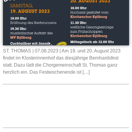
ST. THOMAS | 07.08.2023 | Am 19. und 20. August 2023
findet im Klosterinnenhof das diesjährige Bernhardsfest
statt. Dazu lädt die Chorgemeinschaft St. Thomas ganz
herzlich ein. Das Festwochenende ist […]
KONTAKT
Ortsgemeinde St. Thomas
Kyllweg 1, 54655 St. Thomas
Tel.: 06563 – 596 971 3
Mobil: 0171 – 171 081 1
E-Mail:
sanktthomas@vg-bitburgerland.de
>
Kontaktformular
WEBMASTER
E-Mail: