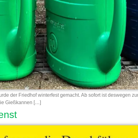
rde der Friedhof winterfest gemacht. Ab sofort ist deswegen 
Die Gießkannen […]
enst