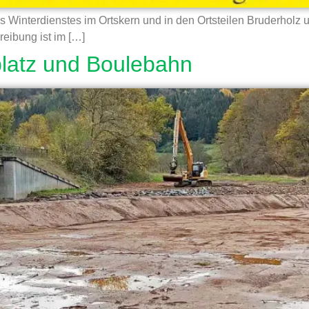
Winterdienstes im Ortskern und in den Ortsteilen Bruderholz u
reibung ist im […]
platz und Boulebahn