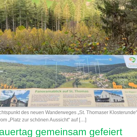
htspunkt des neuen Wanderweges „St. Thomaser Klosterunde“ w
 vom „Platz zur schönen Aussicht“ auf […]
trauertag gemeinsam gefeiert