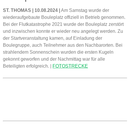
ST. THOMAS | 10.08.2024 |
Am Samstag wurde der
wiederaufgebaute Bouleplatz offiziell in Betrieb genommen.
Bei der Flutkatastrophe 2021 wurde der Bouleplatz zerstört
und inzwischen konnte er wieder neu angelegt werden. Zu
der Startveranstaltung kamen, auf Einladung der
Boulegruppe, auch Teilnehmer aus den Nachbarorten. Bei
strahlendem Sonnenschein wurden die ersten Kugeln
gekonnt geworfen und der Nachmittag war für alle
Beteiligten erfolgreich. |
FOTOSTRECKE
KONTAKT
Ortsgemeinde St. Thomas
Kyllweg 1, 54655 St. Thomas
Tel.: 06563 – 596 971 3
Mobil: 0171 – 171 081 1
E-Mail:
sanktthomas@vg-bitburgerland.de
>
Kontaktformular
WEBMASTER
E-Mail:
webmaster@sankt-thomas-eifel.de