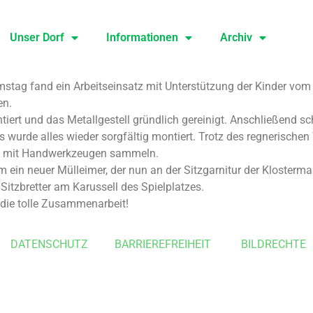
Unser Dorf
Informationen
Archiv
ag fand ein Arbeitseinsatz mit Unterstützung der Kinder vom 
en.
ert und das Metallgestell gründlich gereinigt. Anschließend sch
 wurde alles wieder sorgfältig montiert. Trotz des regnerisch
g mit Handwerkzeugen sammeln.
ein neuer Mülleimer, der nun an der Sitzgarnitur der Klostermau
 Sitzbretter am Karussell des Spielplatzes.
r die tolle Zusammenarbeit!
DATENSCHUTZ
BARRIEREFREIHEIT
BILDRECHTE