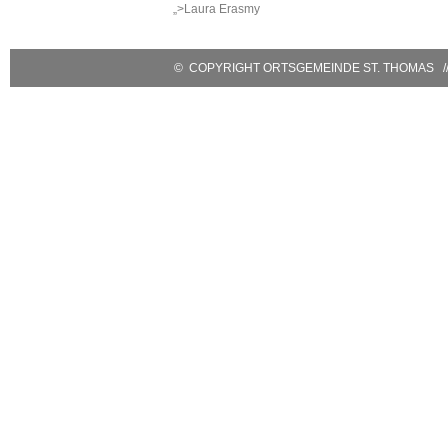
E-Mail:
sanktthomas@vg-
„>Laura Erasmy
bitburgerland.de
>
Kontaktformular
© COPYRIGHT ORTSGEMEINDE ST. THOMAS // 