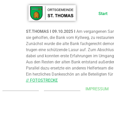
Start
ST.THOMAS I 09.10.2025 I
Am vergangenen Samst
sie geholfen, die Bank vom Kyllweg, zu restaurier
Zunächst wurde die alte Bank fachgerecht demonti
trugen eine schützende Lasur auf. Zum Abschluss
dabei und konnten erste Erfahrungen im Umgan
Aus den Resten der alten Bank entstand außerdem 
Parallel dazu ersetzte ein anderes Helferteam die
Ein herzliches Dankeschön an alle Beteiligten fü
// FOTOSTRECKE
KONTAKT
WEBMASTER
IMPRESSUM
Ortsgemeinde St. Thomas
E-Mail:
Kyllweg 1, 54655 St.
webmaster@sankt-
Thomas
thomas-eifel.de
Tel.: 06563 – 596 971 3
Anna Leisen + Laura
Mobil: 0171 – 171 081 1
Erasmy